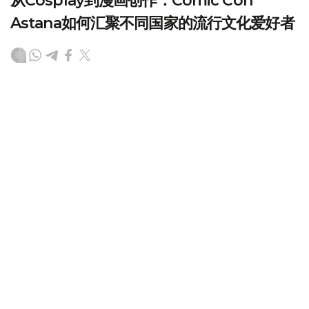
从Cosplay到漫画创作：Comic Con
Astana如何汇聚不同国家的流行文化爱好者
（哈萨克国际通讯社讯）身着动漫、电影和游戏角色服装的
Cosplayer穿梭在人群中，画师在展位展示自己的作品，游
戏区挤满等待体验的年轻人，而在另一边，来自世界各地的
演员、漫画家、博主和创作者正在与观众交流——8月6日
至9日举行的Comic Con Astana 2026，让阿斯塔纳再次
成为中亚流行文化爱好者关注的焦点。