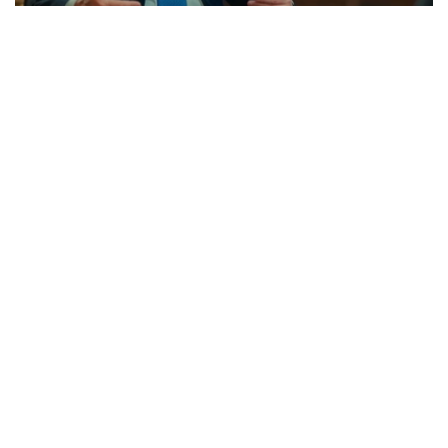
Фото: SANA
路透社报道，沙拉星期天（7月26日）接受半岛电视台访问
时说，叙利亚和以色列可在不损害叙利亚对戈兰高地主权的
前提下，为两国实现全面和平铺平道路。
以色列在1967年“六日战争”（第三次中东战争）中从叙利
亚手中夺取戈兰高地，并于1981年通过《戈兰高地法》，正
式单方面吞并此地区。
沙拉说，叙利亚试图联合众多国家施压以色列，对叙利亚采
取更加平衡的政策，“我们正在避免陷入对抗”。
沙拉也说，他的政府“不考虑对黎巴嫩进行军事干预”。在叙
利亚内战期间，获伊朗支持的黎巴嫩什叶派武装组织真主党
与沙拉处于对立阵营。
2024年12月，
叙利亚阿萨德政权在沙拉领导的反对派武装
的攻势下倒台
后不久，
以色列军队就开进叙利亚并占领战略