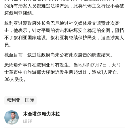
的所有涉案人员都难逃法律严惩，此类恐怖主义行径不会破
坏叙利亚团结。
叙利亚过渡政府外长希巴尼通过社交媒体发文谴责此次袭
击，他表示，针对平民的袭击和破坏安全稳定的企图，阻挡
不了叙利亚国家建设。叙利亚将继续保护民众，追查涉案人
员。
截至目前，叙过渡政府尚未公布此次袭击的调查结果。
恐怖爆炸事件在叙利亚时有发生。当地时间7月7日，大马
士革市中心旅游部大楼附近发生两起爆炸，造成1人死亡、
36人受伤。
叙利亚
国际
木合塔尔 哈力木拉
编译