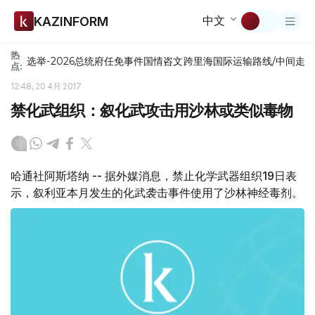
中文
KAZINFORM
热
选举-2026
总统府
任免
事件
国情咨文
跨里海国际运输路线/中间走
点:
12:48, 20 4月 2017
禁化武组织：叙化武攻击用沙林或类似毒物
哈通社阿斯塔纳 -- 据外媒消息，禁止化学武器组织19日表
示，叙利亚本月发生的化武袭击事件使用了沙林神经毒剂。