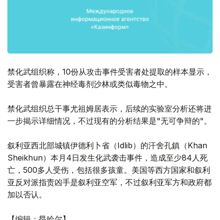
禁化武组织称，10份从攻击事件受害者处提取的样本显示，
受害者曾暴露在神经毒剂沙林或类似毒物之中。
禁化武组织总干事尤祖姆居表示，后续的实验室分析还将进
一步揭示详细情况，不过现有的分析结果是"无可争辩的"。
叙利亚西北部城镇伊德利卜省（Idlib）的汗舍孔鎮（Khan
Sheikhun）本月4日发生化武袭击事件，造成至少84人死
亡，500多人受伤，包括很多孩童。美国等西方国家和叙利
亚反对派指责凶手是叙利亚空军，不过叙利亚军方和政府都
加以否认。
【编辑：昂哈尔】