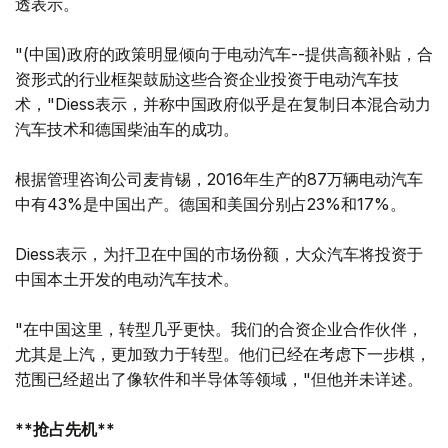
透表示。
"(中国)政府的政策明显倾向于电动汽车--提供高额补贴，合
资形式的行业框架鼓励这些合资企业投资于电动汽车技
术，"Diess表示，并称中国政府似乎是在复制日本混合动力
汽车技术和德国柴油车的成功。
根据管理咨询公司麦肯锡，2016年生产的87万辆电动汽车
中有43%是中国出产。德国和美国分别占23%和17%。
Diess表示，为扞卫在中国的市场份额，大众汽车将投资于
中国本土开发的电动汽车技术。
"在中国这里，转型几乎更快。我们的合资企业合作伙伴，
尤其是上汽，更加致力于转型。他们已经在考虑下一步棋，
范围已经超出了像软件和半导体等领域，"但他并未详述。
**抢占先机**