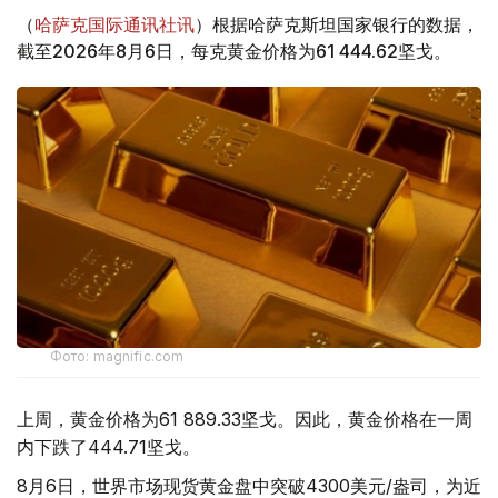
（
哈萨克国际通讯社讯
）根据哈萨克斯坦国家银行的数据，
截至2026年8月6日，每克黄金价格为61 444.62坚戈。
Фото: magnific.com
上周，黄金价格为61 889.33坚戈。因此，黄金价格在一周
内下跌了444.71坚戈。
8月6日，世界市场现货黄金盘中突破4300美元/盎司，为近