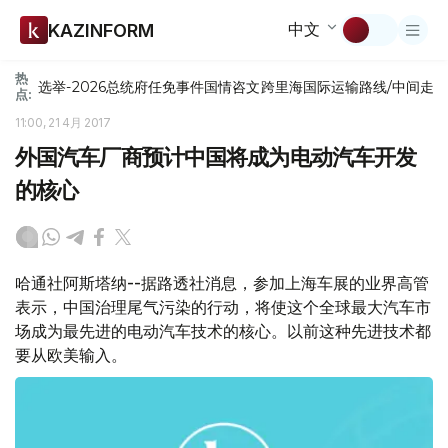
中文
KAZINFORM
热
选举-2026
总统府
任免
事件
国情咨文
跨里海国际运输路线/中间走
点:
11:00, 21 4月 2017
外国汽车厂商预计中国将成为电动汽车开发
的核心
哈通社阿斯塔纳--据路透社消息，参加上海车展的业界高管
表示，中国治理尾气污染的行动，将使这个全球最大汽车市
场成为最先进的电动汽车技术的核心。以前这种先进技术都
要从欧美输入。