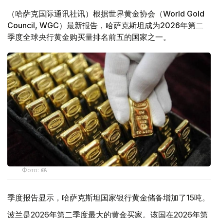
（哈萨克国际通讯社讯）根据世界黄金协会（World Gold
Council, WGC）最新报告，哈萨克斯坦成为2026年第二
季度全球央行黄金购买量排名前五的国家之一。
Фото: ӨзА
季度报告显示，哈萨克斯坦国家银行黄金储备增加了15吨。
波兰是2026年第二季度最大的黄金买家。该国在2026年第