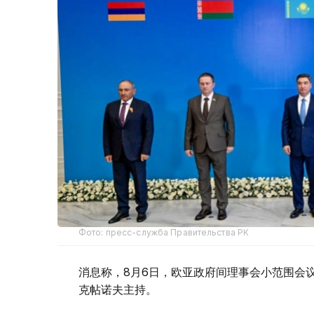
Фото: пресс-служба Правительства РК
消息称，8月6日，欧亚政府间理事会小范围会
克帖诺夫主持。