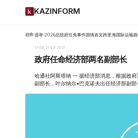
KAZINFORM
选举-2026
总统府
任免
事件
国情咨文
跨里海国际运输路
趋势:
17:08, 21 4月 2017
政府任命经济部两名副部长
哈通社阿斯塔纳 -- 据经济部消息，根据政
副部长，叶尔纳尔•巴克诺夫出任经济部副部