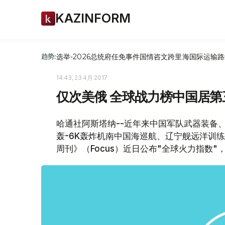
KAZINFORM
选举-2026
总统府
任免
事件
国情咨文
跨里海国际运输路
趋势:
14:43, 23 4月 2017
仅次美俄 全球战力榜中国居第
哈通社阿斯塔纳--近年来中国军队武器装备、
轰-6K轰炸机南中国海巡航、辽宁舰远洋训
周刊》（Focus）近日公布"全球火力指数