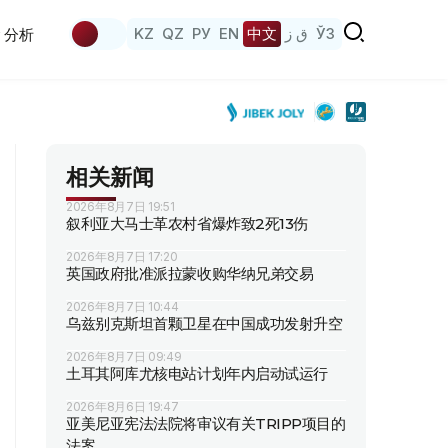
KZ
QZ
РУ
EN
中文
ق ز
ЎЗ
分析
相关新闻
2026年8月7日 19:51
叙利亚大马士革农村省爆炸致2死13伤
2026年8月7日 17:20
英国政府批准派拉蒙收购华纳兄弟交易
2026年8月7日 10:44
乌兹别克斯坦首颗卫星在中国成功发射升空
2026年8月7日 09:49
土耳其阿库尤核电站计划年内启动试运行
2026年8月6日 19:47
亚美尼亚宪法法院将审议有关TRIPP项目的
法案