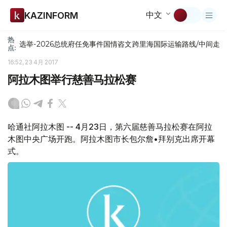
中文
KAZINFORM
热
选举-2026
总统府
任免
事件
国情咨文
跨里海国际运输路线/中间走
点:
16:52, 23 4月 2017
阿拉木图举行慈善马拉松赛
哈通社阿拉木图 -- 4月23日，第六届慈善马拉松赛在阿拉
木图中央广场开跑。阿拉木图市长包尔詹•拜别克出席开幕
式。