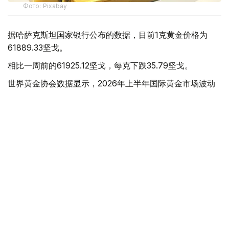
Фото: Pixabay
据哈萨克斯坦国家银行公布的数据，目前1克黄金价格为
61889.33坚戈。
相比一周前的61925.12坚戈，每克下跌35.79坚戈。
世界黄金协会数据显示，2026年上半年国际黄金市场波动
明显。今年1月，国际金价曾12次刷新历史纪录，最高升至
每金衡盎司5405美元；但到6月，金价一度回落至每金衡盎
司4002美元。
世界黄金协会表示，下半年黄金价格走势将主要受到地缘政
治局势、利率变化以及投资者市场情绪等因素影响。
在当前市场环境保持不变的情况下，预计到今年年底，国际
金价将围绕每金衡盎司4100美元上下约5%的区间波动。
黄金储备
经济