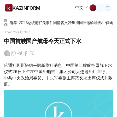
中文
KAZINFORM
热
选举-2026
总统府
任免
事件
国情咨文
跨里海国际运输路线/中间走
点:
10:42, 26 4月 2017
中国首艘国产航母今天正式下水
哈通社阿斯塔纳--据新华社消息，中国第二艘航空母舰下水
仪式26日上午在中国船舶重工集团公司大连造船厂举行。
中共中央政治局委员、中央军委副主席范长龙出席仪式并致
辞。