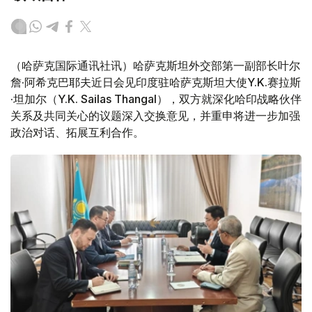
（哈萨克国际通讯社讯）哈萨克斯坦外交部第一副部长叶尔
詹·阿希克巴耶夫近日会见印度驻哈萨克斯坦大使Y.K.赛拉斯
·坦加尔（Y.K. Sailas Thangal），双方就深化哈印战略伙伴
关系及共同关心的议题深入交换意见，并重申将进一步加强
政治对话、拓展互利合作。