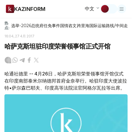
中文
KAZINFORM
热
选举-2026
总统府
任免
事件
国情咨文
跨里海国际运输路线/中间走
点:
16:04, 27 4月 2017
哈萨克斯坦驻印度荣誉领事馆正式开馆
哈通社德里 -- 4月26日，哈萨克斯坦荣誉领事馆开馆仪式
在印度南部泰米尔纳德邦首府金奈举行。哈驻印度大使波拉
特•萨尔森巴耶夫、印度高等法院法官阿格尔瓦拉等出席。