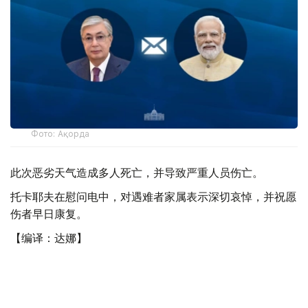
Фото: Ақорда
此次恶劣天气造成多人死亡，并导致严重人员伤亡。
托卡耶夫在慰问电中，对遇难者家属表示深切哀悼，并祝愿
伤者早日康复。
【编译：达娜】
总统
哈斯穆-卓玛尔特·托卡耶夫
印度