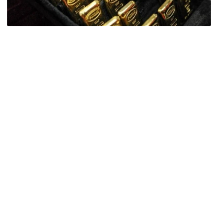
Фото: ӨзА
季度报告显示，哈萨克斯坦国家银行黄金储备增加了15吨。
波兰是2026年第二季度最大的黄金买家。该国在2026年第
二季度增加了51吨黄金储备。
中国购买了33吨黄金，乌兹别克斯坦购买了16吨，哈萨克
斯坦购买了15吨。约旦和捷克共和国的中央银行也分别增加
了6吨黄金储备。
全球各国央行在第二季度共购买了约289吨黄金，比2025年
同期增长了62%。去年同期，黄金购买量约为178吨。
世界黄金协会称，黄金需求的增长受到地缘政治不确定性、
本季度贵金属价格下跌，以及各国寻求国际储备多元化等因
素的影响。
根据该协会进行的一项调查，89%的央行行长预计未来一