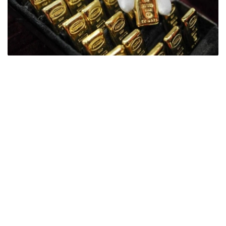
Фото: ӨзА
季度报告显示，哈萨克斯坦国家银行黄金储备增加了15吨。
波兰是2026年第二季度最大的黄金买家。该国在2026年第
二季度增加了51吨黄金储备。
中国购买了33吨黄金，乌兹别克斯坦购买了16吨，哈萨克
斯坦购买了15吨。约旦和捷克共和国的中央银行也分别增加
了6吨黄金储备。
全球各国央行在第二季度共购买了约289吨黄金，比2025年
同期增长了62%。去年同期，黄金购买量约为178吨。
世界黄金协会称，黄金需求的增长受到地缘政治不确定性、
本季度贵金属价格下跌，以及各国寻求国际储备多元化等因