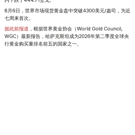
内下跌了444.71坚戈。
8月6日，世界市场现货黄金盘中突破4300美元/盎司，为近
七周来首次。
据此前报道
，根据世界黄金协会（World Gold Council,
WGC）最新报告，哈萨克斯坦成为2026年第二季度全球央
行黄金购买量排名前五的国家之一。
季度报告显示，哈萨克斯坦国家银行黄金储备增加了15吨。
黄金储备
哈萨克斯坦
经济
金融
木合塔尔 哈力木拉
编译