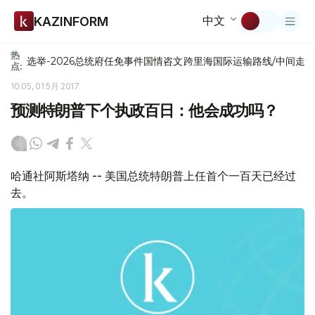
中文
KAZINFORM
热
选举-2026
总统府
任免
事件
国情咨文
跨里海国际运输路线/中间走
点:
10:05, 01 5月 2017
预测特朗普下个执政百日：他会成功吗？
哈通社阿斯塔纳 -- 美国总统特朗普上任首个一百天已经过
去。