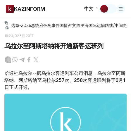
中文
KAZINFORM
热
选举-2026
总统府
任免
事件
国情咨文
跨里海国际运输路线/中间走
点:
18:23, 02 5月 2017
乌拉尔至阿斯塔纳将开通新客运班列
哈通社乌拉尔--据乌拉尔客运列车公司消息，乌拉尔至阿斯
塔纳、阿斯塔纳至乌拉尔257次、258次客运班列将于6月1
日正式开通。