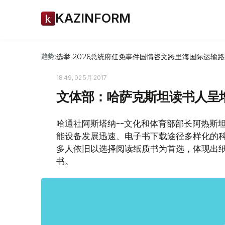
KAZINFORM
选举-2026
总统府
任免
事件
国情咨文
跨里海国际运输路
趋势:
18:49, 02 5月 2017
文体部：哈萨克斯坦读书人呈
哈通社阿斯塔纳--文化和体育部部长阿热斯
能设备发展迅速、电子书下载途径多样化的
多人依旧以选择阅读纸质书为首选，体现出
书。