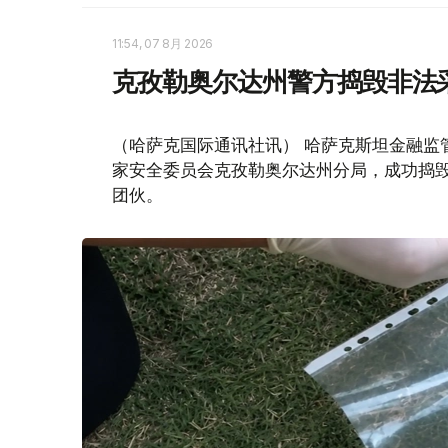
11:54, 07 8月 2026
克孜勒奥尔达州警方捣毁非法
（哈萨克国际通讯社讯） 哈萨克斯坦金融监
家安全委员会克孜勒奥尔达州分局，成功捣毁
团伙。