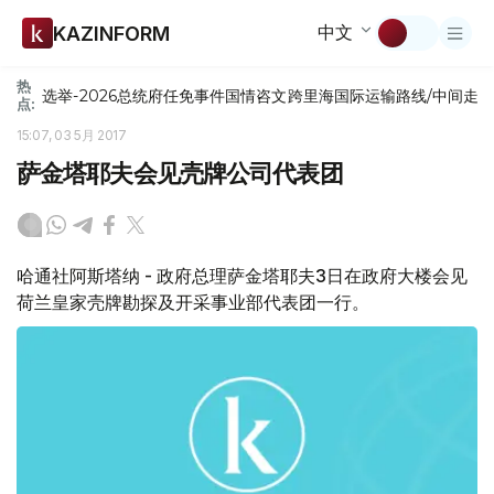
中文
KAZINFORM
热
选举-2026
总统府
任免
事件
国情咨文
跨里海国际运输路线/中间走
点:
15:07, 03 5月 2017
萨金塔耶夫会见壳牌公司代表团
哈通社阿斯塔纳 - 政府总理萨金塔耶夫3日在政府大楼会见
荷兰皇家壳牌勘探及开采事业部代表团一行。