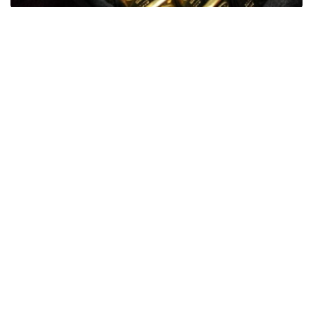
Фото: ӨзА
季度报告显示，哈萨克斯坦国家银行黄金储备增加了15吨。
波兰是2026年第二季度最大的黄金买家。该国在2026年第
二季度增加了51吨黄金储备。
中国购买了33吨黄金，乌兹别克斯坦购买了16吨，哈萨克
斯坦购买了15吨。约旦和捷克共和国的中央银行也分别增加
了6吨黄金储备。
全球各国央行在第二季度共购买了约289吨黄金，比2025年
同期增长了62%。去年同期，黄金购买量约为178吨。
世界黄金协会称，黄金需求的增长受到地缘政治不确定性、
本季度贵金属价格下跌，以及各国寻求国际储备多元化等因
素的影响。
根据该协会进行的一项调查，89%的央行行长预计未来一
年全球黄金储备量将会增加。45%的受访者表示，他们的