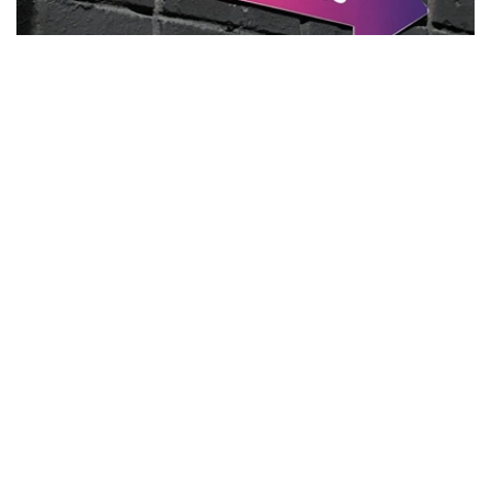
Фото: Сергей Савостьянов/ТАСС
部分业内专家表示，1000亿卢布仅为无人机袭击造成的直
接经济损失，目前尚无法确定最终损失规模。受事件影响，
俄罗斯电子商务行业已连续第二周出现下滑。
报道称，在当前财政压力持续加大的背景下，即使俄罗斯政
府决定对Wildberries及平台数千家商户提供支持，也将面
临资金来源不足的问题。今年上半年，俄罗斯联邦预算赤字
已达到5.7万亿卢布。
此前，《福布斯》俄罗斯版分析认为，仅Wildberries平台
商家的损失就可能高达2800亿卢布。
Wildberries方面则表示，公司已向平台注册的18.5万名商