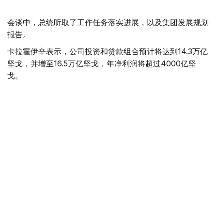
会谈中，总统听取了工作任务落实进展，以及集团发展规划
报告。
卡拉霍伊辛表示，公司投资和贷款组合预计将达到14.3万亿
坚戈，并增至16.5万亿坚戈，年净利润将超过4000亿坚
戈。
根据 2025 年的统计结果，在控股公司的支持下，共有77.5
万个家庭（包括1.16万个等候名单上的家庭）获得了住房。
去年，共资助了77个大型项目和2.74万个中小企业项目，
扶持了131家出口型企业。7200家农业生产企业租赁了1.14
万台春播设备。
董事会主席谈到了巴伊铁列克控股公司正在进行的转型以及
新的长期发展战略。该项目旨在向积极主动的投资控股模式
转型，以实现有效的资产管理，为潜在企业创造有利条件，
并提高居民的生活质量。
此外，总统还听取了若干投资项目进展情况的汇报。计划在