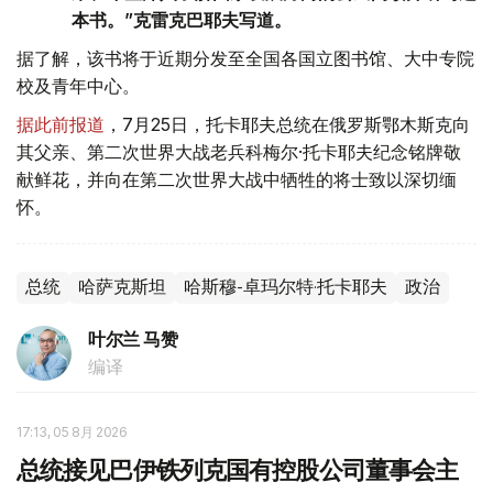
本书。”克雷克巴耶夫写道。
据了解，该书将于近期分发至全国各国立图书馆、大中专院
校及青年中心。
据此前报道
，7月25日，托卡耶夫总统在俄罗斯鄂木斯克向
其父亲、第二次世界大战老兵科梅尔·托卡耶夫纪念铭牌敬
献鲜花，并向在第二次世界大战中牺牲的将士致以深切缅
怀。
总统
哈萨克斯坦
哈斯穆-卓玛尔特·托卡耶夫
政治
叶尔兰 马赞
编译
17:13, 05 8月 2026
总统接见巴伊铁列克国有控股公司董事会主