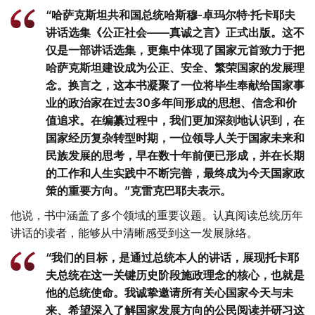
“哈萨克斯坦共和国总统哈斯穆-卓玛尔特·托卡耶夫
讲话选集《公正社会——真诚之言》正式出版。这不
仅是一部讲话选集，更集中体现了国家元首致力于把
哈萨克斯坦建设成为公正、安全、繁荣国家的发展理
念。换言之，这本书凝聚了一位将毕生奉献给国家事
业的政治家在过去30多年间形成的思想、信念和价
值追求。在编纂过程中，我们更加深刻地认识到，在
国家经历复杂转型时期，一位领导人关于国家未来和
民族发展的思考，早在数十年前便已形成，并在长期
的工作和人生实践中不断完善，最终成为今天国家政
策的重要方向。”克雷克巴耶夫表示。
他说，书中涵盖了多个领域的重要议题。认真阅读总统历年
讲话的读者，能够从中清晰感受到这一发展脉络。
“我们的目标，是通过总统本人的讲话，展现托卡耶
夫总统在这一关键历史阶段施政理念的核心，也就是
他的总统使命。我诚挚邀请所有关心国家今天与未
来、希望深入了解国家发展方向的公民阅读并研习这