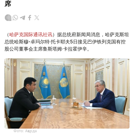
席
（
哈萨克国际通讯社讯
）据总统府新闻局消息，哈萨克斯坦
总统哈斯穆-卓玛尔特·托卡耶夫5日接见巴伊铁列克国有控
股公司董事会主席鲁斯塔姆·卡拉霍伊辛。
Фото: Ақорда