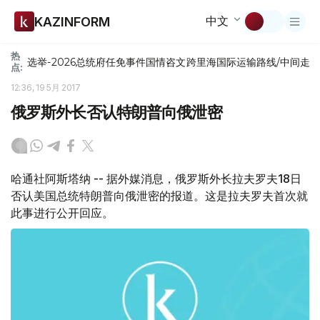
中文
KAZINFORM
热
选举-2026
总统府
任免
事件
国情咨文
跨里海国际运输路线/中间走
点:
12:36, 19 5月 2017
俄罗斯外长否认特朗普向俄泄密
哈通社阿斯塔纳 -- 据外媒消息，俄罗斯外长拉夫罗夫18日
否认美国总统特朗普向俄泄密的报道。这是拉夫罗夫首次就
此事进行公开回应。