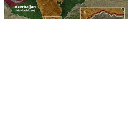
Фото: Baku.ws
亚美尼亚宪法法院称，此案将以书面形式审理。
亚美尼亚政府已将《亚美尼亚与美国在TRIPP项目框架下的
战略合作框架协议》提交宪法法院，以审查其合宪性。宪法
法院作出裁决后，该文件或将提交国民议会批准。
据悉，美国已为TRIPP项目的筹备阶段投资1.4亿美元。
美国
国际
亚美尼亚
木合塔尔 哈力木拉
编译