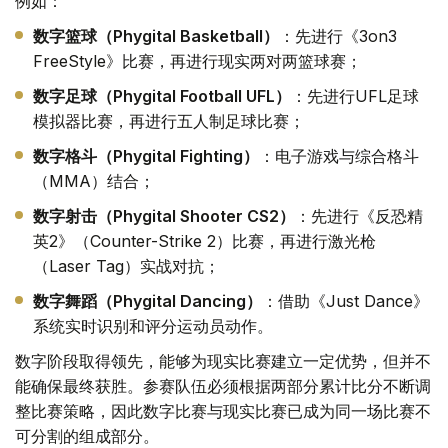
例如：
数字篮球（Phygital Basketball）
：先进行《3on3
FreeStyle》比赛，再进行现实两对两篮球赛；
数字足球（Phygital Football UFL）
：先进行UFL足球
模拟器比赛，再进行五人制足球比赛；
数字格斗（Phygital Fighting）
：电子游戏与综合格斗
（MMA）结合；
数字射击（Phygital Shooter CS2）
：先进行《反恐精
英2》（Counter-Strike 2）比赛，再进行激光枪
（Laser Tag）实战对抗；
数字舞蹈（Phygital Dancing）
：借助《Just Dance》
系统实时识别和评分运动员动作。
数字阶段取得领先，能够为现实比赛建立一定优势，但并不
能确保最终获胜。参赛队伍必须根据两部分累计比分不断调
整比赛策略，因此数字比赛与现实比赛已成为同一场比赛不
可分割的组成部分。