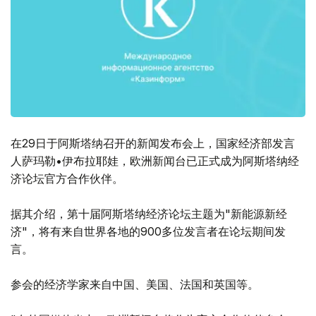
在29日于阿斯塔纳召开的新闻发布会上，国家经济部发言
人萨玛勒•伊布拉耶娃，欧洲新闻台已正式成为阿斯塔纳经
济论坛官方合作伙伴。
据其介绍，第十届阿斯塔纳经济论坛主题为"新能源新经
济"，将有来自世界各地的900多位发言者在论坛期间发
言。
参会的经济学家来自中国、美国、法国和英国等。