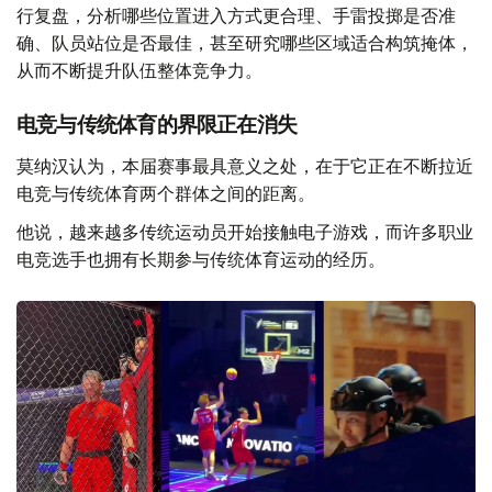
行复盘，分析哪些位置进入方式更合理、手雷投掷是否准
确、队员站位是否最佳，甚至研究哪些区域适合构筑掩体，
从而不断提升队伍整体竞争力。
电竞与传统体育的界限正在消失
莫纳汉认为，本届赛事最具意义之处，在于它正在不断拉近
电竞与传统体育两个群体之间的距离。
他说，越来越多传统运动员开始接触电子游戏，而许多职业
电竞选手也拥有长期参与传统体育运动的经历。