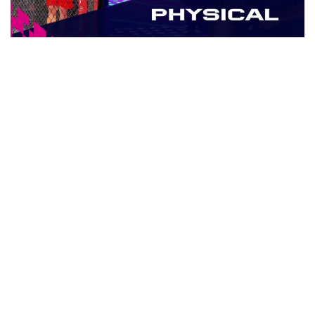
Фото: Kazinform
随着电竞产业持续发展，两种文化之间的交集正不断扩大。
未来运动会正向公众展示：电竞玩家同样可以热爱体育运
动，而传统运动员也完全能够成为优秀的电竞选手，两种群
体正在逐渐融合。
一场大型国际赛事背后的技术体系
未来运动会并非以国家队参赛，而是以职业俱乐部、电竞组
织和数字体育俱乐部为参赛主体，不同国籍运动员可以共同
组成一支队伍参赛。
然而，当所有队伍汇聚阿斯塔纳后，赛事组织者必须保证四
个场馆、八项赛事同步高效运行。