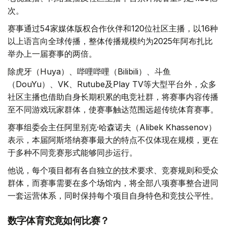
次。
赛事通过54家媒体版权合作伙伴和120位社区主播，以16种
以上语言向全球传播，整体传播规模约为2025年阿布扎比
举办上一届赛事的两倍。
除虎牙（Huya）、哔哩哔哩（Bilibili）、斗鱼
（DouYu）、VK、Rutube及Play TV等大型平台外，众多
社区主播也借助自身长期积累的电竞社群，将赛事内容传播
至不同游戏玩家群体，使赛事触达范围远超传统体育赛事。
赛事组委会主任阿里别克·哈森诺夫（Alibek Khassenov）
表示，本届阿斯塔纳赛事最大的特点不仅体现在规模，更在
于多种不同竞赛形式能够同步运行。
他说，每个项目都有各自独立的技术要求、竞赛规则和受众
群体，而赛事需要在多个场馆内，将全部八项赛事整合进同
一套运营体系，同时保持每个项目自身特色和竞技公平性。
数字体育究竟如何比赛？