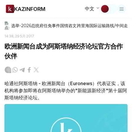
中文
KAZINFORM
热
选举-2026
总统府
任免
事件
国情咨文
跨里海国际运输路线/中间走
点:
14:38, 29 5月 2017
欧洲新闻台成为阿斯塔纳经济论坛官方合作
伙伴
哈通社阿斯塔纳 - 欧洲新闻台（Euronews）代表证实，该
机构将参加即将在阿斯塔纳举办的"新能源新经济"第十届阿
斯塔纳经济论坛。