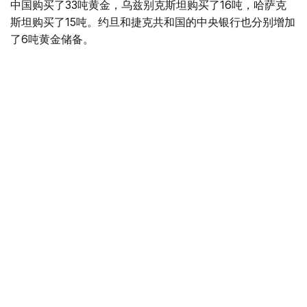
中国购买了33吨黄金，乌兹别克斯坦购买了16吨，哈萨克
斯坦购买了15吨。约旦和捷克共和国的中央银行也分别增加
了6吨黄金储备。
全球各国央行在第二季度共购买了约289吨黄金，比2025年
同期增长了62%。去年同期，黄金购买量约为178吨。
世界黄金协会称，黄金需求的增长受到地缘政治不确定性、
本季度贵金属价格下跌，以及各国寻求国际储备多元化等因
素的影响。
根据该协会进行的一项调查，89%的央行行长预计未来一
年全球黄金储备量将会增加。45%的受访者表示，他们的
国家计划增加黄金储备。
黄金储备
哈萨克斯坦
经济
央行
金融
木合塔尔 哈力木拉
编译