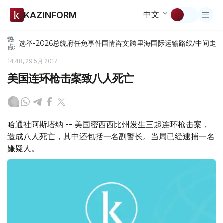
中文
KAZINFORM
热
选举-2026
总统府
任免
事件
国情咨文
跨里海国际运输路线/中间走
点:
14:48, 29 5月 2017
美国连环枪击案致八人死亡
哈通社阿斯塔纳 -- 美国密西西比州发生三起连环枪击案，
造成八人死亡，其中还包括一名副警长。当局已经逮捕一名
嫌疑人。