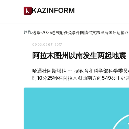
KAZINFORM
选举-2026
总统府
任免
事件
国情咨文
跨里海国际运输路
趋势:
09:05, 02 6月 2017
阿拉木图州以南发生两起地震
哈通社阿斯塔纳 -- 据教育和科学部科学委
时10分25秒在阿拉木图西南方向549公里