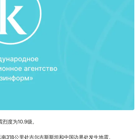
烈度为10.9级。
图以南318公里处吉尔吉斯斯坦和中国边界处发生地震。