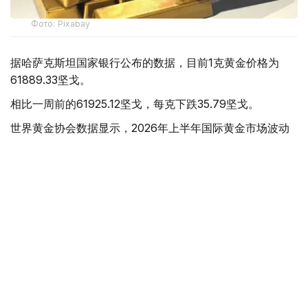
Фото: Pixabay
据哈萨克斯坦国家银行公布的数据，目前1克黄金价格为
61889.33坚戈。
相比一周前的61925.12坚戈，每克下跌35.79坚戈。
世界黄金协会数据显示，2026年上半年国际黄金市场波动
明显。今年1月，国际金价曾12次刷新历史纪录，最高升至
每金衡盎司5405美元；但到6月，金价一度回落至每金衡盎
司4002美元。
世界黄金协会表示，下半年黄金价格走势将主要受到地缘政
治局势、利率变化以及投资者市场情绪等因素影响。
在当前市场环境保持不变的情况下，预计到今年年底，国际
金价将围绕每金衡盎司4100美元上下约5%的区间波动。