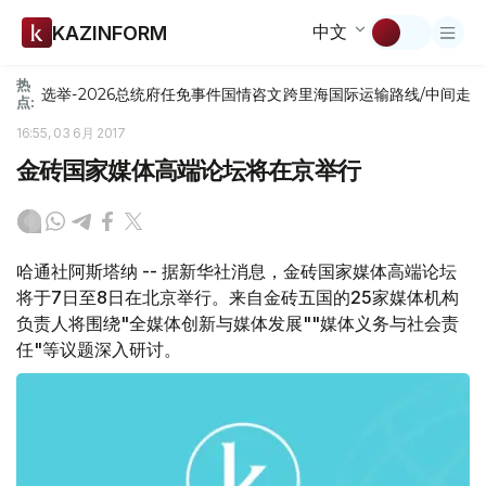
中文
KAZINFORM
热
选举-2026
总统府
任免
事件
国情咨文
跨里海国际运输路线/中间走
点:
16:55, 03 6月 2017
金砖国家媒体高端论坛将在京举行
哈通社阿斯塔纳 -- 据新华社消息，金砖国家媒体高端论坛
将于7日至8日在北京举行。来自金砖五国的25家媒体机构
负责人将围绕"全媒体创新与媒体发展""媒体义务与社会责
任"等议题深入研讨。