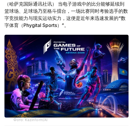
（哈萨克国际通讯社讯） 当电子游戏中的比分能够延续到
篮球场、足球场乃至格斗擂台，一场比赛同时考验选手的数
字竞技能力与现实运动实力，这便是近年来迅速发展的“数
字体育（Phygital Sports）”。
Фото: Kazinform/AI