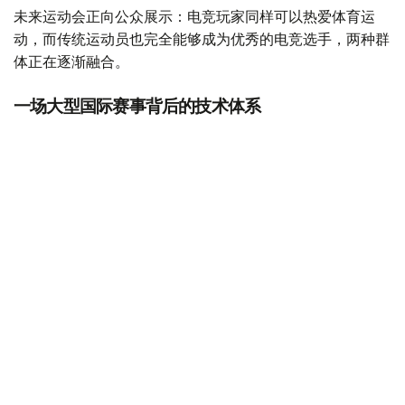
未来运动会正向公众展示：电竞玩家同样可以热爱体育运
动，而传统运动员也完全能够成为优秀的电竞选手，两种群
体正在逐渐融合。
一场大型国际赛事背后的技术体系
未来运动会并非以国家队参赛，而是以职业俱乐部、电竞组
织和数字体育俱乐部为参赛主体，不同国籍运动员可以共同
组成一支队伍参赛。
然而，当所有队伍汇聚阿斯塔纳后，赛事组织者必须保证四
个场馆、八项赛事同步高效运行。