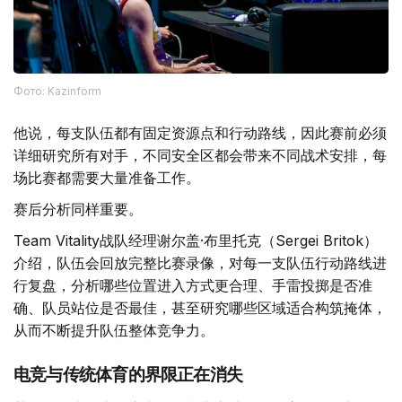
Фото: Kazinform
他说，每支队伍都有固定资源点和行动路线，因此赛前必须
详细研究所有对手，不同安全区都会带来不同战术安排，每
场比赛都需要大量准备工作。
赛后分析同样重要。
Team Vitality战队经理谢尔盖·布里托克（Sergei Britok）
介绍，队伍会回放完整比赛录像，对每一支队伍行动路线进
行复盘，分析哪些位置进入方式更合理、手雷投掷是否准
确、队员站位是否最佳，甚至研究哪些区域适合构筑掩体，
从而不断提升队伍整体竞争力。
电竞与传统体育的界限正在消失