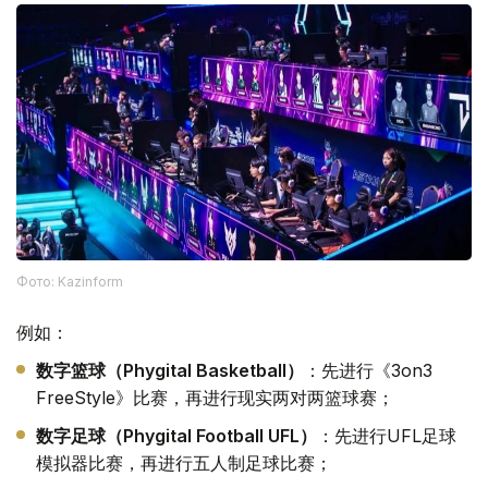
Фото: Kazinform
例如：
数字篮球（Phygital Basketball）
：先进行《3on3
FreeStyle》比赛，再进行现实两对两篮球赛；
数字足球（Phygital Football UFL）
：先进行UFL足球
模拟器比赛，再进行五人制足球比赛；