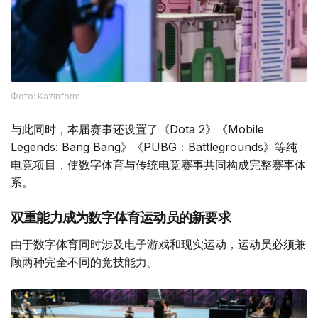
Фото: Kazinform
与此同时，本届赛事还设置了《Dota 2》《Mobile
Legends: Bang Bang》《PUBG：Battlegrounds》等纯
电竞项目，使数字体育与传统电竞赛事共同构成完整赛事体
系。
双重能力成为数字体育运动员的新要求
由于数字体育同时涉及电子游戏和现实运动，运动员必须兼
顾两种完全不同的竞技能力。