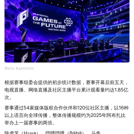
Фото: Kazinform
根据赛事组委会提供的初步统计数据，赛事开幕后前五天，
电视直播、网络直播及社区主播平台累计观看量约达1.85亿
次。
赛事通过54家媒体版权合作伙伴和120位社区主播，以16种
以上语言向全球传播，整体传播规模约为2025年阿布扎比
举办上一届赛事的两倍。
除虎牙（Huya）、哔哩哔哩（Bilibili）、斗鱼