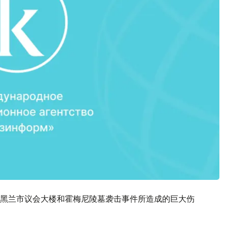
黑兰市议会大楼和霍梅尼陵墓袭击事件所造成的巨大伤