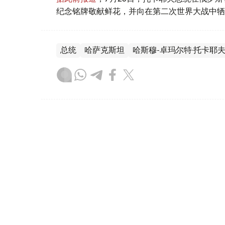
纪念铭牌敬献鲜花，并向在第二次世界大战中牺
总统
哈萨克斯坦
哈斯穆-卓玛尔特·托卡耶
叶尔兰 马赞
编译
17:13, 05 8月 2026
总统接见巴伊铁列克国有控股
（
哈萨克国际通讯社讯
）据总统府新闻局消息