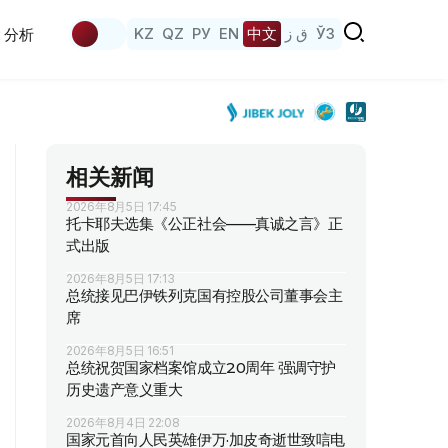
KZ
QZ
РУ
EN
中文
ق ز
ЎЗ
分析
相关新闻
2026年8月5日 17:45
托卡耶夫选集《公正社会——真诚之言》正
式出版
2026年8月5日 17:13
总统接见巴伊铁列克国有控股公司董事会主
席
2026年8月5日 16:51
总统祝贺国家档案馆成立20周年 强调守护
历史遗产意义重大
2026年8月4日 22:08
国家元首向人民英雄伊万·加皮奇逝世致唁电