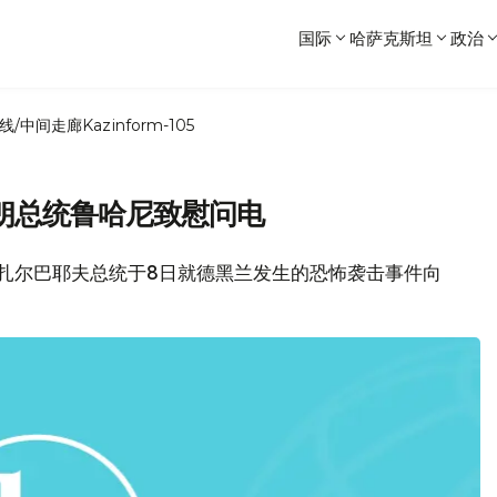
国际
哈萨克斯坦
政治
线/中间走廊
Kazinform-105
朗总统鲁哈尼致慰问电
纳扎尔巴耶夫总统于8日就德黑兰发生的恐怖袭击事件向