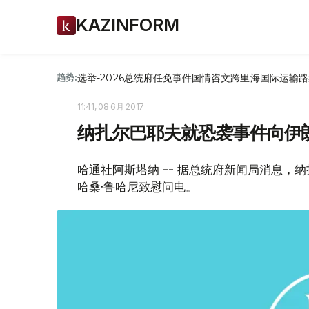
KAZINFORM
选举-2026
总统府
任免
事件
国情咨文
跨里海国际运输路
趋势:
11:41, 08 6月 2017
纳扎尔巴耶夫就恐袭事件向伊
哈通社阿斯塔纳 -- 据总统府新闻局消息，
哈桑·鲁哈尼致慰问电。