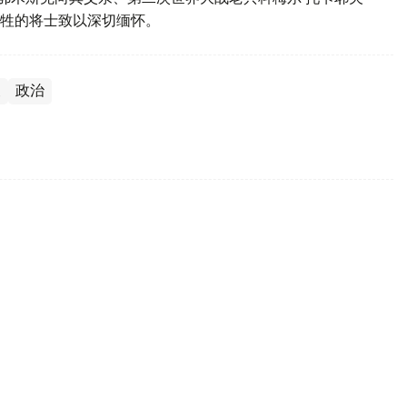
牲的将士致以深切缅怀。
夫
政治
公司董事会主席
，哈萨克斯坦总统哈斯穆-卓玛尔特·托卡耶夫5日接见