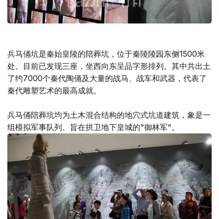
兵马俑坑是秦始皇陵的陪葬坑，位于秦陵陵园东侧1500米
处。目前已发现三座，坐西向东呈品字形排列。其中共出土
了约7000个秦代陶俑及大量的战马、战车和武器，代表了
秦代雕塑艺术的最高成就。
兵马俑陪葬坑均为土木混合结构的地穴式坑道建筑，象是一
组模拟军事队列、旨在拱卫地下皇城的"御林军"。