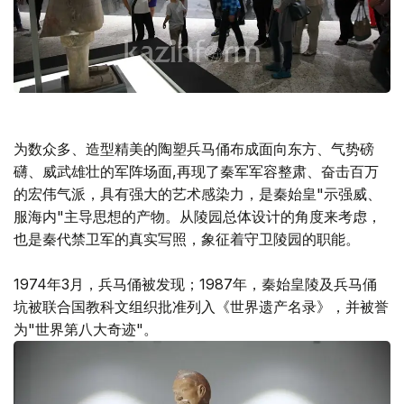
为数众多、造型精美的陶塑兵马俑布成面向东方、气势磅
礴、威武雄壮的军阵场面,再现了秦军军容整肃、奋击百万
的宏伟气派，具有强大的艺术感染力，是秦始皇"示强威、
服海内"主导思想的产物。从陵园总体设计的角度来考虑，
也是秦代禁卫军的真实写照，象征着守卫陵园的职能。
1974年3月，兵马俑被发现；1987年，秦始皇陵及兵马俑
坑被联合国教科文组织批准列入《世界遗产名录》，并被誉
为"世界第八大奇迹"。