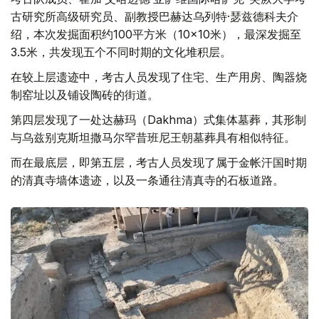
古研究所高级研究员、副教授巴赫达乌列特·瑟兹德科夫介
绍，本次发掘面积约100平方米（10×10米），最深发掘至
3.5米，共发现五个不同时期的文化堆积层。
在较上层遗迹中，考古人员发现了住宅、生产用房、陶器烧
制窑址以及铺设陶砖的街道。
第四层发现了一处达赫玛（Dakhma）式集体墓葬，其形制
与乌兹别克斯坦撒马尔罕昔班尼王朝墓葬具有相似特征。
而在最底层，即第五层，考古人员发现了属于金帐汗国时期
的清真寺墙体遗迹，以及一条通往清真寺的石板道路。