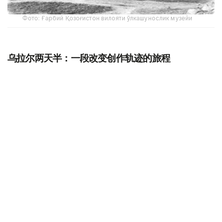
Фото: Ғарбий Қозоғистон вилояти ўлкашунослик музейи
乌拉尔两天半：一段改变创作轨迹的旅程
据西哈萨克斯坦州历史与地方志博物馆副馆长努尔然·杜兹
巴特尔介绍，1833年9月21日，普希金沿大奥伦堡大道抵达
乌拉尔。
此次出行的主要目的，是搜集有关普加乔夫起义的第一手历
史资料，正如普希金本人所写，希望“了解人民的看法”。
据介绍，普希金抵达后入住乌拉尔哥萨克军阿塔曼官邸。来
自圣彼得堡的客人由副官尼基塔·东斯科伊迎接，并被带到
二楼客房休息、更换衣物，随后前往会见时任乌拉尔哥萨克
军阿塔曼瓦西里·波卡季洛夫。