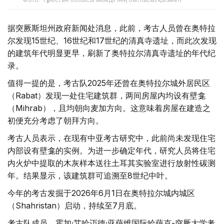
据突厥斯坦州政府新闻处消息，此前，考古人员曾在奥特拉
尔发现15世纪、16世纪和17世纪的清真寺遗址，而此次发现
的建筑年代明显更早，刷新了奥特拉尔清真寺遗址的年代纪
录。
值得一提的是，考古队2025年还曾在奥特拉尔城外居民区
（Rabat）发现一处住宅建筑群，两间房屋内均设有壁龛
（Mihrab），且均朝向麦加方向。这意味着房屋在建造之
初便充分考虑了朝拜方向。
考古人员表示，在现有中亚考古研究中，此前尚未发现住宅
内部设有壁龛的实例。为进一步确定年代，研究人员将住宅
内火炉中提取的木灰样本送往土耳其实验室进行放射性碳测
年。结果显示，该建筑群可追溯至8世纪中叶。
今年的考古发掘于2026年6月1日在奥特拉尔城内城区
（Shahristan）启动，持续至7月底。
考古队成员、霍加·艾哈迈德·亚萨维国际哈萨克-突厥大学考