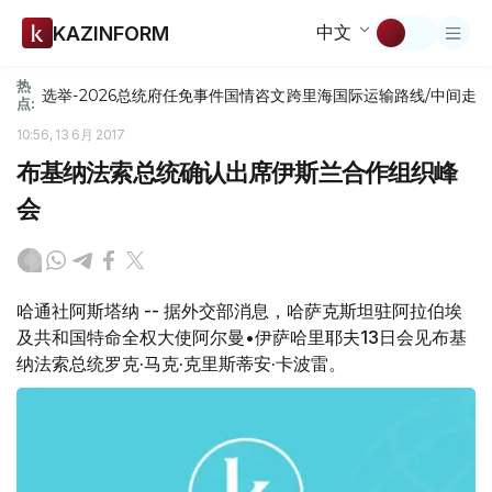
中文
KAZINFORM
热
选举-2026
总统府
任免
事件
国情咨文
跨里海国际运输路线/中间走
点:
10:56, 13 6月 2017
布基纳法索总统确认出席伊斯兰合作组织峰
会
哈通社阿斯塔纳 -- 据外交部消息，哈萨克斯坦驻阿拉伯埃
及共和国特命全权大使阿尔曼•伊萨哈里耶夫13日会见布基
纳法索总统罗克·马克·克里斯蒂安·卡波雷。