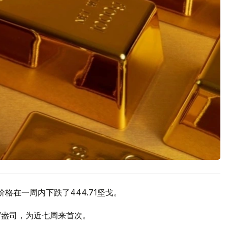
价格在一周内下跌了444.71坚戈。
元/盎司，为近七周来首次。