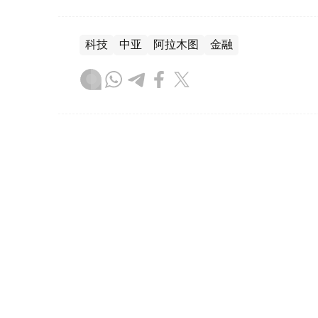
科技
中亚
阿拉木图
金融
达娜 努尔巴克提
编译
20:52, 06 8月 2026
惠誉评级授予MyCar Fina
（
哈萨克国际通讯社讯
）国际评级机构惠誉已授
“B”，以及国内长期信用评级“BB(kaz)”。