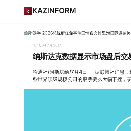
KAZINFORM
选举-2026
总统府
任免
事件
国情咨文
跨里海国际运输路
趋势:
10:11, 04 7月 2017
纳斯达克数据显示市场盘后交
哈通社/阿斯塔纳/7月4日 -- 据彭博社
些世界顶级规模公司的股票要么大幅下挫，