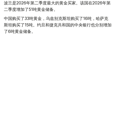
波兰是2026年第二季度最大的黄金买家。该国在2026年第
二季度增加了51吨黄金储备。
中国购买了33吨黄金，乌兹别克斯坦购买了16吨，哈萨克
斯坦购买了15吨。约旦和捷克共和国的中央银行也分别增加
了6吨黄金储备。
全球各国央行在第二季度共购买了约289吨黄金，比2025年
同期增长了62%。去年同期，黄金购买量约为178吨。
世界黄金协会称，黄金需求的增长受到地缘政治不确定性、
本季度贵金属价格下跌，以及各国寻求国际储备多元化等因
素的影响。
根据该协会进行的一项调查，89%的央行行长预计未来一
年全球黄金储备量将会增加。45%的受访者表示，他们的
国家计划增加黄金储备。
黄金储备
哈萨克斯坦
经济
央行
金融