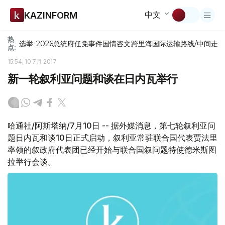
中文
KAZINFORM
热
选举-2026
总统府
任免
事件
国情咨文
跨里海国际运输路线/中间走
点:
15:54, 10 7月 2017
新一轮叙利亚问题和谈在日内瓦举行
哈通社/阿斯塔纳/7月10日 -- 据外媒消息，第七轮叙利亚问
题日内瓦和谈10日正式启动，叙利亚常驻联合国代表贾法里
率领的叙政府代表团已经开始与联合国叙问题特使德米斯图
拉举行会谈。