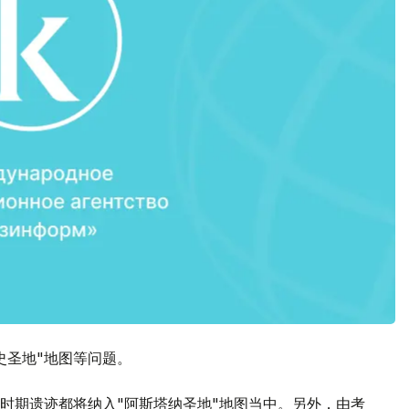
史圣地"地图等问题。
时期遗迹都将纳入"阿斯塔纳圣地"地图当中。另外，由考