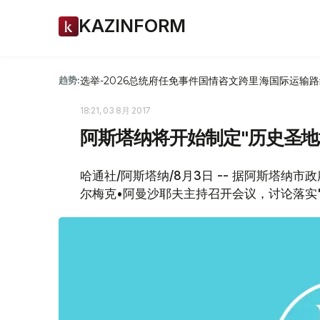
KAZINFORM
选举-2026
总统府
任免
事件
国情咨文
跨里海国际运输路
趋势:
18:21, 03 8月 2017
阿斯塔纳将开始制定"历史圣地
哈通社/阿斯塔纳/8月3日 -- 据阿斯塔
尔梅克•阿曼沙耶夫主持召开会议，讨论落实