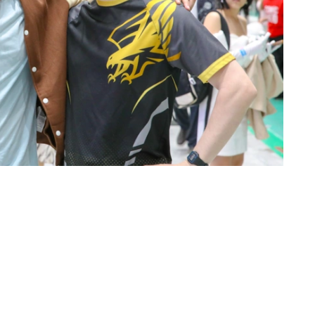
·科斯特-瓦尔道、保罗·安德森、伊尼亚基·戈多伊以及塔