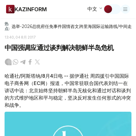
中文
KAZINFORM
热
选举-2026
总统府
任免
事件
国情咨文
跨里海国际运输路线/中间走
点:
13:40, 04 8月 2017
中国强调应通过谈判解决朝鲜半岛危机
哈通社/阿斯塔纳/8月4日电 -- 据伊通社 周四援引中国国际
电子商务网（EC网）报道，中国常驻联合国代表刘结一在
讲话中说：北京始终坚持朝鲜半岛无核化和通过对话和谈判
的方式维护地区和平与稳定，坚决反对发生任何形式的冲突
和战争。