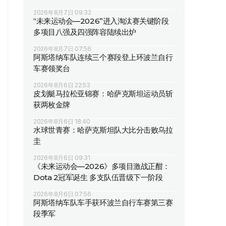
2026年8月7日 09:32
“未来运动会—2026”进入淘汰赛关键阶段
多项目八强及四强阵容陆续出炉
2026年8月7日 07:56
阿斯塔纳车队连续三个赛段登上环波兰自行
车赛领奖台
2026年8月6日 22:53
皮划艇马拉松亚锦赛：哈萨克斯坦运动员斩
获两枚金牌
2026年8月6日 18:40
水球世青赛：哈萨克斯坦队大比分击败乌拉
圭
2026年8月6日 09:31
《未来运动会—2026》多项目激战正酣：
Dota 2冠军诞生 多支队伍晋级下一阶段
2026年8月6日 07:56
阿斯塔纳车队车手获环波兰自行车赛第三赛
段季军