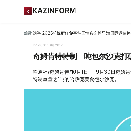
KAZINFORM
选举-2026
总统府
任免
事件
国情咨文
跨里海国际运输路
趋势:
15:56, 01 10月 2017
奇姆肯特特制一吨包尔沙克打
哈通社/奇姆肯特/10月1日 -- 9月30日奇姆
特制重量达1吨的哈萨克美食包尔沙克。