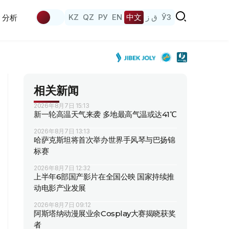
KZ
QZ
РУ
EN
中文
ق ز
ЎЗ
分析
相关新闻
2026年8月7日 15:13
新一轮高温天气来袭 多地最高气温或达41℃
2026年8月7日 13:13
哈萨克斯坦将首次举办世界手风琴与巴扬锦
标赛
2026年8月7日 12:32
上半年6部国产影片在全国公映 国家持续推
动电影产业发展
2026年8月7日 09:12
阿斯塔纳动漫展业余Cosplay大赛揭晓获奖
者