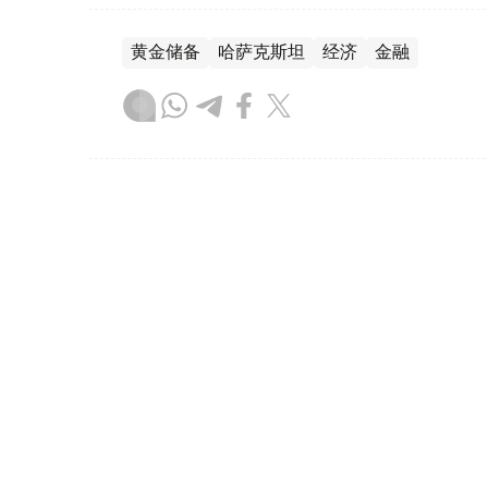
黄金储备
哈萨克斯坦
经济
金融
木合塔尔 哈力木拉
编译
08:31, 31 7月 2026
哈萨克斯坦是全球五大黄金购
（哈萨克国际通讯社讯）根据世界黄金协会（Worl
坦成为2026年第二季度全球央行黄金购买