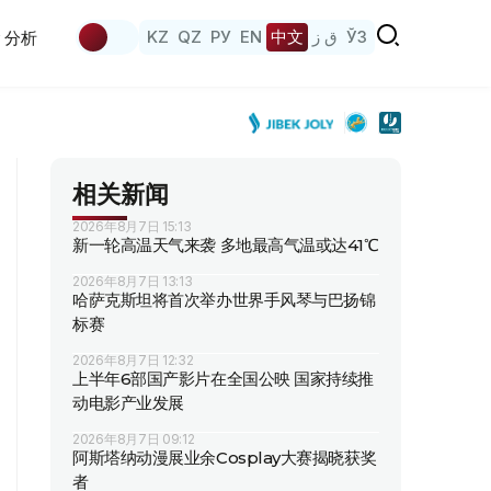
KZ
QZ
РУ
EN
中文
ق ز
ЎЗ
分析
相关新闻
2026年8月7日 15:13
新一轮高温天气来袭 多地最高气温或达41℃
2026年8月7日 13:13
哈萨克斯坦将首次举办世界手风琴与巴扬锦
标赛
2026年8月7日 12:32
上半年6部国产影片在全国公映 国家持续推
动电影产业发展
2026年8月7日 09:12
阿斯塔纳动漫展业余Cosplay大赛揭晓获奖
者