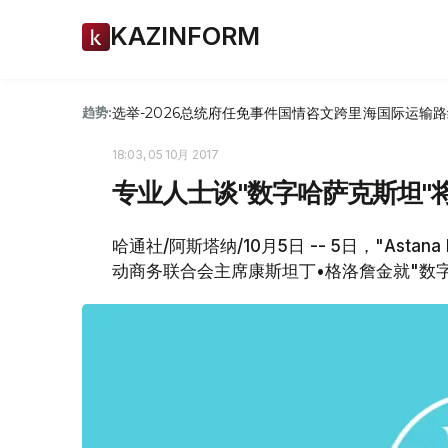
KAZINFORM
选举-2026
总统府
任免
事件
国情咨文
跨里海国际运输路
趋势:
18:03, 05 10月 2017
专业人士谈"数字哈萨克斯坦"
哈通社/阿斯塔纳/10月5日 -- 5日，"Astan
动商务联合会主席康斯坦丁•格洛詹金就"数