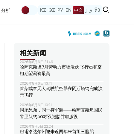
KZ
QZ
РУ
EN
中文
ق ز
ЎЗ
分析
相关新闻
2026年8月6日 21:49
哈萨克斯坦7月劳动力市场活跃 飞行员和空
姐期望薪资最高
2026年8月6日 13:11
首架载客无人驾驶航空器在阿斯塔纳完成演
示飞行
2026年8月6日 10:11
同胞兄弟，同一身军装——哈萨克斯坦国民
警卫队约40对双胞胎并肩服役
2026年8月5日 22:24
巴甫洛达尔州迎来近两年来首组三胞胎