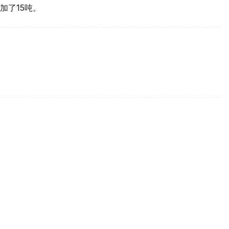
加了15吨。
买国之一
d Gold Council, WGC）最新报告，哈萨克斯