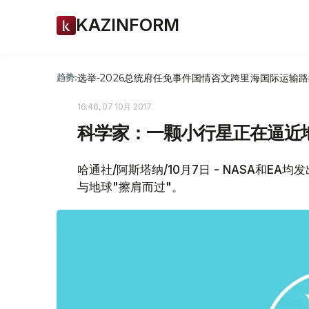
KAZINFORM
选举-2026
总统府
任免
事件
国情咨文
跨里海国际运输路
趋势:
16:46, 07 10月 2017
科学家：一颗小行星正在逼近
哈通社/阿斯塔纳/10月7日 - NASA和Е
与地球"擦肩而过"。