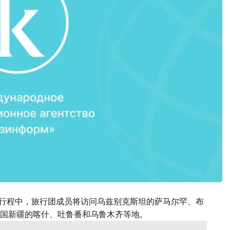
的行程中，旅行团成员将访问乌兹别克斯坦的萨马尔罕、布
国新疆的喀什、吐鲁番和乌鲁木齐等地。