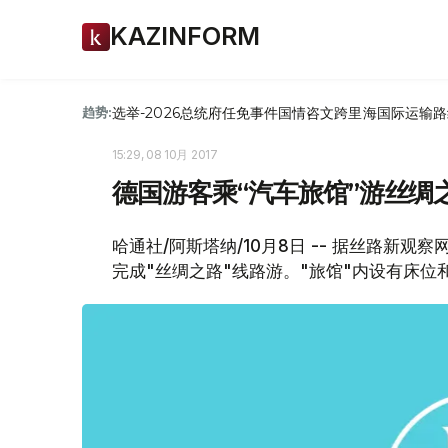
KAZINFORM
选举-2026
总统府
任免
事件
国情咨文
跨里海国际运输路
趋势:
15:29, 08 10月 2017
德国游客乘“汽车旅馆”游丝绸
哈通社/阿斯塔纳/10月8日 -- 据丝路新
完成"丝绸之路"线路游。"旅馆"内设有床位