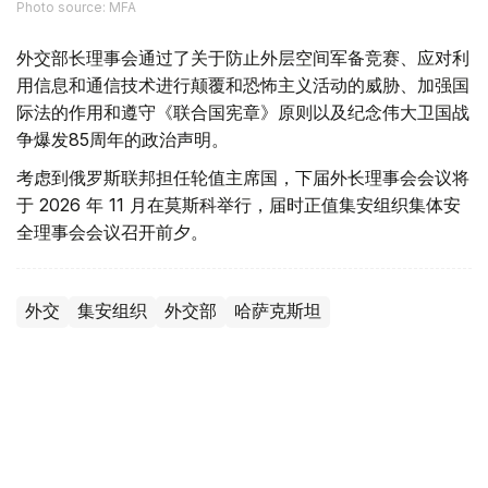
Photo source: MFA
外交部长理事会通过了关于防止外层空间军备竞赛、应对利
用信息和通信技术进行颠覆和恐怖主义活动的威胁、加强国
际法的作用和遵守《联合国宪章》原则以及纪念伟大卫国战
争爆发85周年的政治声明。
考虑到俄罗斯联邦担任轮值主席国，下届外长理事会会议将
于 2026 年 11 月在莫斯科举行，届时正值集安组织集体安
全理事会会议召开前夕。
外交
集安组织
外交部
哈萨克斯坦
木合塔尔 哈力木拉
编译
20:54, 03 6月 2026