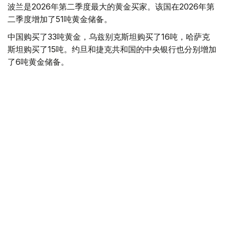
波兰是2026年第二季度最大的黄金买家。该国在2026年第
二季度增加了51吨黄金储备。
中国购买了33吨黄金，乌兹别克斯坦购买了16吨，哈萨克
斯坦购买了15吨。约旦和捷克共和国的中央银行也分别增加
了6吨黄金储备。
全球各国央行在第二季度共购买了约289吨黄金，比2025年
同期增长了62%。去年同期，黄金购买量约为178吨。
世界黄金协会称，黄金需求的增长受到地缘政治不确定性、
本季度贵金属价格下跌，以及各国寻求国际储备多元化等因
素的影响。
根据该协会进行的一项调查，89%的央行行长预计未来一
年全球黄金储备量将会增加。45%的受访者表示，他们的
国家计划增加黄金储备。
黄金储备
哈萨克斯坦
经济
央行
金融