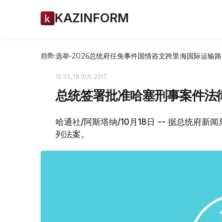
KAZINFORM
选举-2026
总统府
任免
事件
国情咨文
跨里海国际运输路
趋势:
15:33, 18 10月 2017
总统签署批准哈塞刑事案件法
哈通社/阿斯塔纳/10月18日 -- 据总统
列法案。