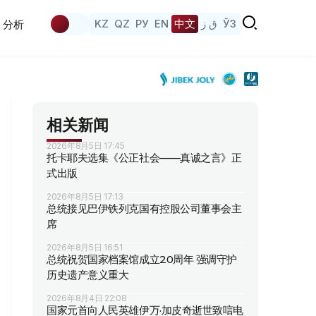
KZ
QZ
РУ
EN
中文
ق ز
ЎЗ
分析
相关新闻
2026年8月5日 17:45
托卡耶夫选集《公正社会——真诚之言》正
式出版
2026年8月5日 17:13
总统接见巴伊铁列克国有控股公司董事会主
席
2026年8月5日 16:51
总统祝贺国家档案馆成立20周年 强调守护
历史遗产意义重大
2026年8月4日 22:08
国家元首向人民英雄伊万·加皮奇逝世致唁电