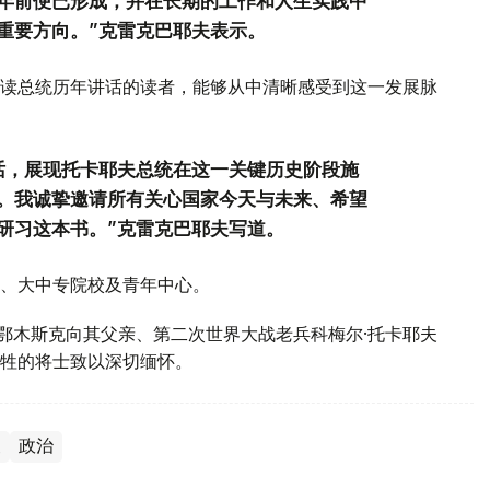
年前便已形成，并在长期的工作和人生实践中
重要方向。”克雷克巴耶夫表示。
读总统历年讲话的读者，能够从中清晰感受到这一发展脉
话，展现托卡耶夫总统在这一关键历史阶段施
。我诚挚邀请所有关心国家今天与未来、希望
研习这本书。”克雷克巴耶夫写道。
、大中专院校及青年中心。
斯鄂木斯克向其父亲、第二次世界大战老兵科梅尔·托卡耶夫
牲的将士致以深切缅怀。
夫
政治