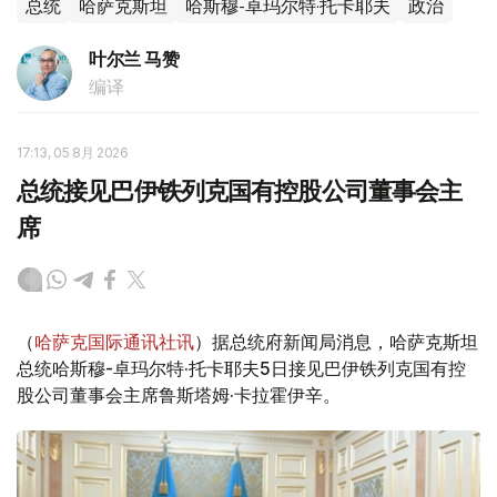
总统
哈萨克斯坦
哈斯穆-卓玛尔特·托卡耶夫
政治
叶尔兰 马赞
编译
17:13, 05 8月 2026
总统接见巴伊铁列克国有控股公司董事会主
席
（
哈萨克国际通讯社讯
）据总统府新闻局消息，哈萨克斯坦
总统哈斯穆-卓玛尔特·托卡耶夫5日接见巴伊铁列克国有控
股公司董事会主席鲁斯塔姆·卡拉霍伊辛。