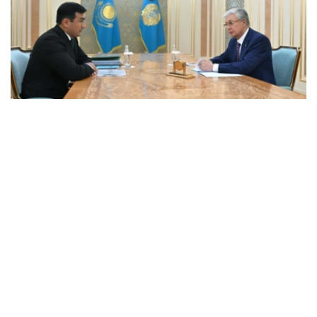
Фото: Ақорда
会谈中，总统听取了工作任务落实进展，以及集团发展规划
报告。
卡拉霍伊辛表示，公司投资和贷款组合预计将达到14.3万亿
坚戈，并增至16.5万亿坚戈，年净利润将超过4000亿坚
戈。
根据 2025 年的统计结果，在控股公司的支持下，共有77.5
万个家庭（包括1.16万个等候名单上的家庭）获得了住房。
去年，共资助了77个大型项目和2.74万个中小企业项目，