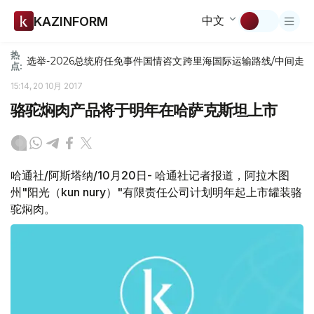
中文
KAZINFORM
热
选举-2026
总统府
任免
事件
国情咨文
跨里海国际运输路线/中间走
点:
15:14, 20 10月 2017
骆驼焖肉产品将于明年在哈萨克斯坦上市
哈通社/阿斯塔纳/10月20日- 哈通社记者报道，阿拉木图
州"阳光（kun nury）"有限责任公司计划明年起上市罐装骆
驼焖肉。