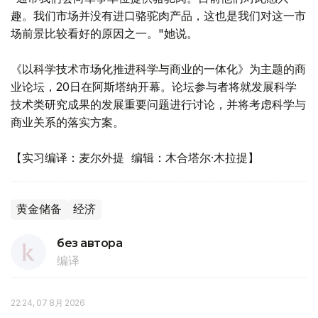
趣。我们市场并没有进口骆驼肉产品，这也是我们对这一市
场前景比较看好的原因之一。"她说。
《以科学技术市场化推进科学与商业的一体化》为主题的商
业论坛，20日在阿斯塔纳开幕。论坛参与者将就发展科学
技术类研究成果的发展重要问题进行讨论，并将考虑科学与
商业关系的落实方案。
【实习编译：麦尔外提 编辑：木合塔尔·木拉提】
黄金储备
经济
без автора
编译
22:24, 07 8月 2026