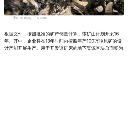
Фото: magnific.com
根据文件，按照批准的矿产储量计算，该矿山计划开采16
年。其中，企业将在13年时间内按照年产100万吨原矿的设
计产能开展生产。用于开发该矿床的地下资源区块总面积为
4.499平方公里。
“矿山总体生产能力确定为年产100万吨，之后产量
将逐步下降。根据设计阶段确定的矿产储量，矿山使
用年限为16年。其中，自按照设计产能（年产100万
吨）启动采矿作业之日起，矿山将运行13年。”文件
指出。
值得一提的是，矿产开采计划于2028年启动。在此之前，
项目方计划建设用于加工开采矿石的选矿厂，同时开展为期
一年的矿山基建工程和矿山准备工程。正式开始采矿后，这
些工作还将与矿山生产同步进行。