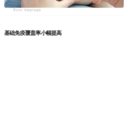
Фото: Азертадж
基础免疫覆盖率小幅提高
报告显示，2025年全球90%的婴儿（约1.16亿）接种了至
少一剂白喉、破伤风和百日咳疫苗，85%（约1.1亿）完成
三剂全程接种，两项指标均较上年提高1个百分点。
不过，全球免疫覆盖率仍比2019年低1个百分点，自2009年
以来一直徘徊在相近水平。
报告估计，2025年共有1350万“零剂量儿童”未接种任何疫
苗，较上年减少近75万人，但与此同时，开始接种却未完
成免疫程序的儿童数量居高不下。
全球约有730万婴儿接种了第一剂白喉、破伤风和百日咳疫
苗后，在接种第一剂麻疹疫苗前中断接种，导致麻疹疫苗覆
盖率停滞。2025年，84%的儿童接种了第一剂麻疹疫苗，