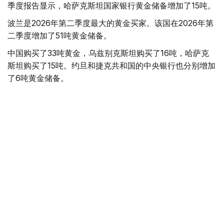
季度报告显示，哈萨克斯坦国家银行黄金储备增加了15吨。
波兰是2026年第二季度最大的黄金买家。该国在2026年第
二季度增加了51吨黄金储备。
中国购买了33吨黄金，乌兹别克斯坦购买了16吨，哈萨克
斯坦购买了15吨。约旦和捷克共和国的中央银行也分别增加
了6吨黄金储备。
全球各国央行在第二季度共购买了约289吨黄金，比2025年
同期增长了62%。去年同期，黄金购买量约为178吨。
世界黄金协会称，黄金需求的增长受到地缘政治不确定性、
本季度贵金属价格下跌，以及各国寻求国际储备多元化等因
素的影响。
根据该协会进行的一项调查，89%的央行行长预计未来一
年全球黄金储备量将会增加。45%的受访者表示，他们的
国家计划增加黄金储备。