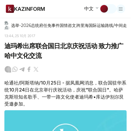
中文
KAZINFORM
热
选举-2026
总统府
任免
事件
国情咨文
跨里海国际运输路线/中间走
点:
13:44, 25 10月 2017
迪玛希出席联合国日北京庆祝活动 致力推广
哈中文化交流
哈通社/阿斯塔纳/10月25日 - 据凤凰网消息，联合国驻华系
统10月24日在北京举行庆祝活动，庆祝"联合国日"。哈萨
克斯坦知名歌手、一带一路文化使者迪玛希•库达伊别尔艮
受邀参加。