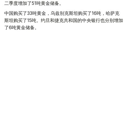
二季度增加了51吨黄金储备。
中国购买了33吨黄金，乌兹别克斯坦购买了16吨，哈萨克
斯坦购买了15吨。约旦和捷克共和国的中央银行也分别增加
了6吨黄金储备。
全球各国央行在第二季度共购买了约289吨黄金，比2025年
同期增长了62%。去年同期，黄金购买量约为178吨。
世界黄金协会称，黄金需求的增长受到地缘政治不确定性、
本季度贵金属价格下跌，以及各国寻求国际储备多元化等因
素的影响。
根据该协会进行的一项调查，89%的央行行长预计未来一
年全球黄金储备量将会增加。45%的受访者表示，他们的
国家计划增加黄金储备。
黄金储备
哈萨克斯坦
经济
央行
金融
木合塔尔 哈力木拉