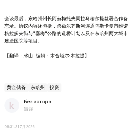
会谈最后，东哈州州长阿赫梅托夫同拉马穆尔提签署合作备
忘录。协议内容还包括，跨额尔齐斯河连通乌斯卡曼市维诺
格拉多夫街与"塞梅"公路的造桥计划以及在东哈州两大城市
建造医院等项目。
【翻译：冰山 编辑：木合塔尔·木拉提】
黄金储备
东哈州
投资
без автора
编译
08:31, 31 7月 2026