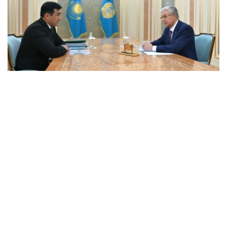
Фото: Ақорда
会谈中，总统听取了工作任务落实进展，以及集团发展规划
报告。
卡拉霍伊辛表示，公司投资和贷款组合预计将达到14.3万亿
坚戈，并增至16.5万亿坚戈，年净利润将超过4000亿坚
戈。
根据 2025 年的统计结果，在控股公司的支持下，共有77.5
万个家庭（包括1.16万个等候名单上的家庭）获得了住房。
去年，共资助了77个大型项目和2.74万个中小企业项目，