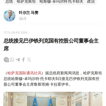
总统
哈萨克斯坦
哈斯穆-卓玛尔特·托卡耶夫
政治
叶尔兰 马赞
编译
17:13, 05 8月 2026
总统接见巴伊铁列克国有控股公司董事会主
席
（
哈萨克国际通讯社讯
）据总统府新闻局消息，哈萨克斯坦
总统哈斯穆-卓玛尔特·托卡耶夫5日接见巴伊铁列克国有控
股公司董事会主席鲁斯塔姆·卡拉霍伊辛。