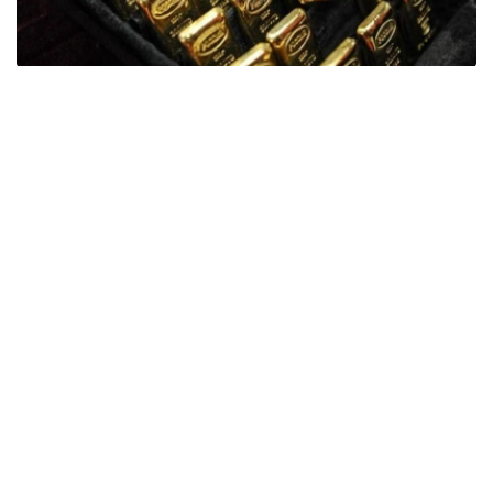
Фото: ӨзА
季度报告显示，哈萨克斯坦国家银行黄金储备增加了15吨。
波兰是2026年第二季度最大的黄金买家。该国在2026年第
二季度增加了51吨黄金储备。
中国购买了33吨黄金，乌兹别克斯坦购买了16吨，哈萨克
斯坦购买了15吨。约旦和捷克共和国的中央银行也分别增加
了6吨黄金储备。
全球各国央行在第二季度共购买了约289吨黄金，比2025年
同期增长了62%。去年同期，黄金购买量约为178吨。
世界黄金协会称，黄金需求的增长受到地缘政治不确定性、
本季度贵金属价格下跌，以及各国寻求国际储备多元化等因
素的影响。