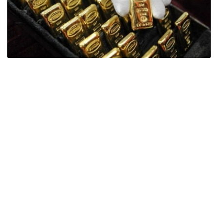
Фото: ӨзА
季度报告显示，哈萨克斯坦国家银行黄金储备增加了15吨。
波兰是2026年第二季度最大的黄金买家。该国在2026年第
二季度增加了51吨黄金储备。
中国购买了33吨黄金，乌兹别克斯坦购买了16吨，哈萨克
斯坦购买了15吨。约旦和捷克共和国的中央银行也分别增加
了6吨黄金储备。
全球各国央行在第二季度共购买了约289吨黄金，比2025年
同期增长了62%。去年同期，黄金购买量约为178吨。
世界黄金协会称，黄金需求的增长受到地缘政治不确定性、