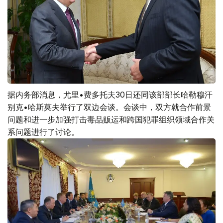
据内务部消息，尤里•费多托夫30日还同该部部长哈勒穆汗
别克•哈斯莫夫举行了双边会谈。会谈中，双方就合作前景
问题和进一步加强打击毒品贩运和跨国犯罪组织领域合作关
系问题进行了讨论。