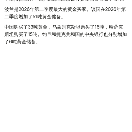
波兰是2026年第二季度最大的黄金买家。该国在2026年第
二季度增加了51吨黄金储备。
中国购买了33吨黄金，乌兹别克斯坦购买了16吨，哈萨克
斯坦购买了15吨。约旦和捷克共和国的中央银行也分别增加
了6吨黄金储备。
全球各国央行在第二季度共购买了约289吨黄金，比2025年
同期增长了62%。去年同期，黄金购买量约为178吨。
世界黄金协会称，黄金需求的增长受到地缘政治不确定性、
本季度贵金属价格下跌，以及各国寻求国际储备多元化等因
素的影响。
根据该协会进行的一项调查，89%的央行行长预计未来一
年全球黄金储备量将会增加。45%的受访者表示，他们的
国家计划增加黄金储备。
黄金储备
哈萨克斯坦
经济
央行
金融