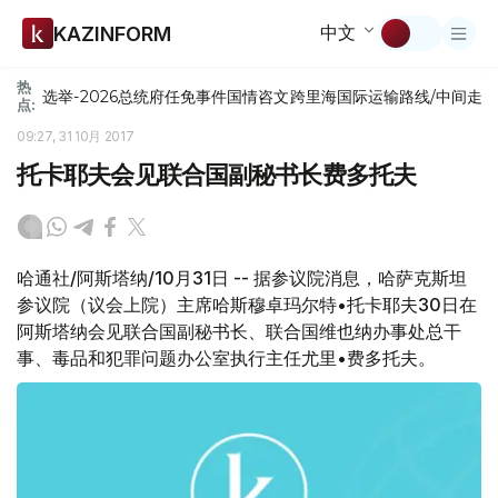
中文
KAZINFORM
热
选举-2026
总统府
任免
事件
国情咨文
跨里海国际运输路线/中间走
点:
09:27, 31 10月 2017
托卡耶夫会见联合国副秘书长费多托夫
哈通社/阿斯塔纳/10月31日 -- 据参议院消息，哈萨克斯坦
参议院（议会上院）主席哈斯穆卓玛尔特•托卡耶夫30日在
阿斯塔纳会见联合国副秘书长、联合国维也纳办事处总干
事、毒品和犯罪问题办公室执行主任尤里•费多托夫。